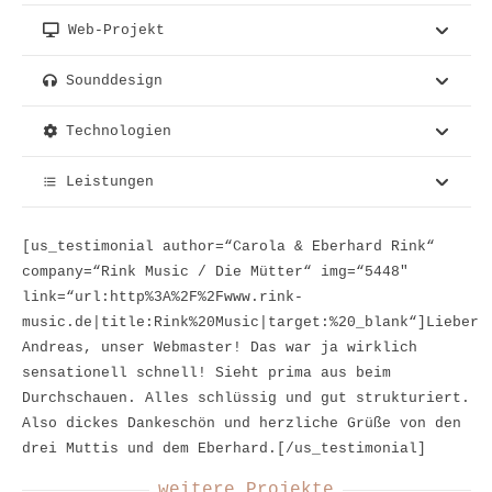
Web-Projekt
Sounddesign
Technologien
Leistungen
format_list_bulleted
[us_testimonial author=“Carola & Eberhard Rink“
company=“Rink Music / Die Mütter“ img=“5448″
link=“url:http%3A%2F%2Fwww.rink-
music.de|title:Rink%20Music|target:%20_blank“]Lieber
Andreas, unser Webmaster! Das war ja wirklich
sensationell schnell! Sieht prima aus beim
Durchschauen. Alles schlüssig und gut strukturiert.
Also dickes Dankeschön und herzliche Grüße von den
drei Muttis und dem Eberhard.[/us_testimonial]
weitere Projekte